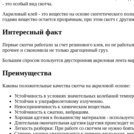
- это особый вид скотча.
Акриловый клей - это вещество на основе синтетического пол
годами вещество остается прозрачным, при этом скотч с друг
Интересный факт
Первые скотчи работали за счет резинового клея, но не работ
прочнее и сэкономила не только драгоценный груз.
Большим спросом пользуется двусторонняя акриловая лента мар
Преимущества
Каковы положительные качества скотча на акриловой основе:
Устойчивость в условиях значительных колебаний темпер
Устойчив к ультрафиолетовому излучению.
Невосприимчивость к химическим веществам.
Устойчивость к сжатию, вибрациям.
Хорошая адгезия к большинству материалов - используется
Длительная окончательная адгезия (адгезия происходит по
Легкость разборки: При работе со скотчем не нужно боят
Степень адгезии увеличивается в течение нескольких дн