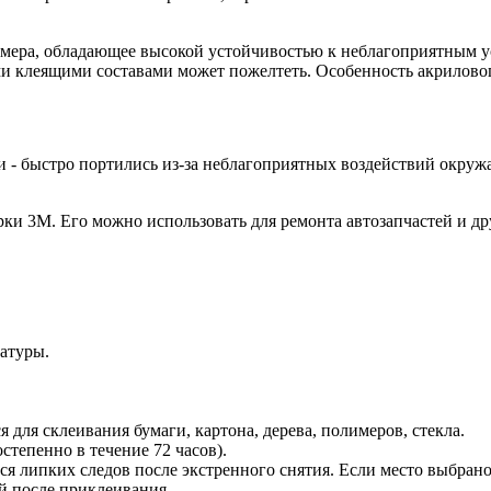
имера, обладающее высокой устойчивостью к неблагоприятным ус
ими клеящими составами может пожелтеть. Особенность акрилово
али - быстро портились из-за неблагоприятных воздействий окру
ки 3М. Его можно использовать для ремонта автозапчастей и др
атуры.
 для склеивания бумаги, картона, дерева, полимеров, стекла.
степенно в течение 72 часов).
ься липких следов после экстренного снятия. Если место выбран
ей после приклеивания.