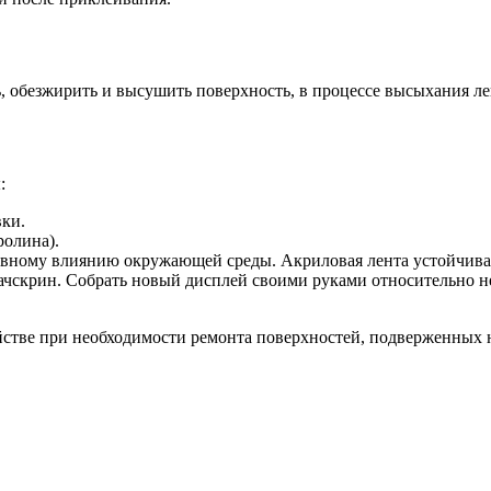
, обезжирить и высушить поверхность, в процессе высыхания лен
:
вки.
ролина).
ивному влиянию окружающей среды. Акриловая лента устойчива
тачскрин. Собрать новый дисплей своими руками относительно не
яйстве при необходимости ремонта поверхностей, подверженны